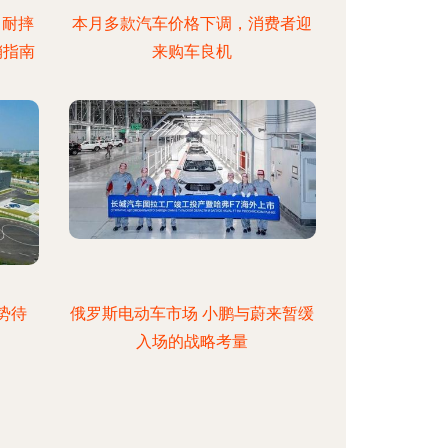
 耐摔
本月多款汽车价格下调，消费者迎
销指南
来购车良机
势待
俄罗斯电动车市场 小鹏与蔚来暂缓
入场的战略考量