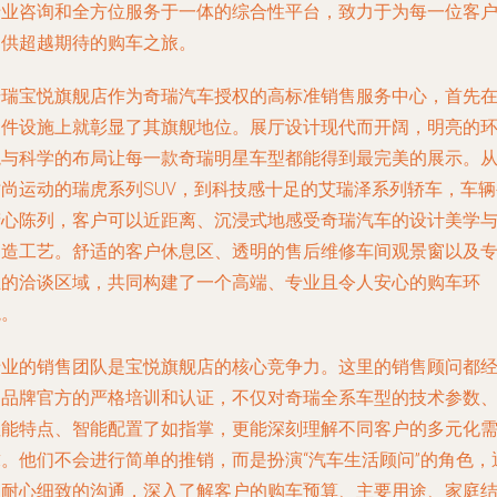
专业咨询和全方位服务于一体的综合性平台，致力于为每一位客
提供超越期待的购车之旅。
奇瑞宝悦旗舰店作为奇瑞汽车授权的高标准销售服务中心，首先
硬件设施上就彰显了其旗舰地位。展厅设计现代而开阔，明亮的
境与科学的布局让每一款奇瑞明星车型都能得到最完美的展示。
时尚运动的瑞虎系列SUV，到科技感十足的艾瑞泽系列轿车，车辆
精心陈列，客户可以近距离、沉浸式地感受奇瑞汽车的设计美学
制造工艺。舒适的客户休息区、透明的售后维修车间观景窗以及
业的洽谈区域，共同构建了一个高端、专业且令人安心的购车环
境。
专业的销售团队是宝悦旗舰店的核心竞争力。这里的销售顾问都
过品牌官方的严格培训和认证，不仅对奇瑞全系车型的技术参数
性能特点、智能配置了如指掌，更能深刻理解不同客户的多元化
求。他们不会进行简单的推销，而是扮演“汽车生活顾问”的角色，
过耐心细致的沟通，深入了解客户的购车预算、主要用途、家庭