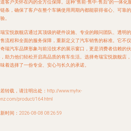
道客户关怀在内的全方位保障。这种“售前-售中-售后”的一体化
务链条，确保了客户在整个车辆使用周期内都能获得省心、可靠
体验。
奇瑞宝悦旗舰店通过其顶级的硬件设施、专业的顾问团队、透明
销售流程和全面的服务保障，重新定义了汽车销售的标准。它不
是奇瑞汽车品牌形象与前沿技术的展示窗口，更是消费者信赖的
伴，助力他们轻松开启高品质的有车生活。选择奇瑞宝悦旗舰店
意味着选择了一份专业、安心与长久的承诺。
若转载，请注明出处：http://www.myhx-
enz.com/product/164.html
新时间：2026-08-08 08:26:59