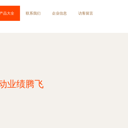
产品大全
联系我们
企业信息
访客留言
驱动业绩腾飞