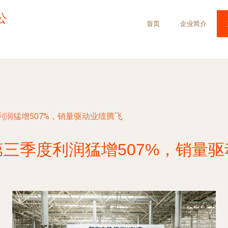
公
首页
企业简介
利润猛增507%，销量驱动业绩腾飞
三季度利润猛增507%，销量