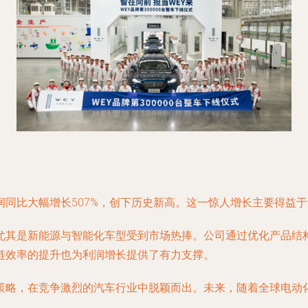
同比大幅增长507%，创下历史新高。这一惊人增长主要得益
尤其是新能源与智能化车型受到市场热捧。公司通过优化产品结
链效率的提升也为利润增长提供了有力支撑。
策略，在竞争激烈的汽车行业中脱颖而出。未来，随着全球电动