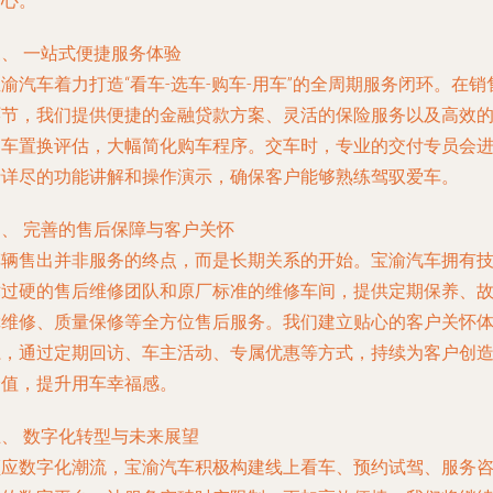
安心。
、 一站式便捷服务体验
渝汽车着力打造“看车-选车-购车-用车”的全周期服务闭环。在销
环节，我们提供便捷的金融贷款方案、灵活的保险服务以及高效
旧车置换评估，大幅简化购车程序。交车时，专业的交付专员会
行详尽的功能讲解和操作演示，确保客户能够熟练驾驭爱车。
四、 完善的售后保障与客户关怀
车辆售出并非服务的终点，而是长期关系的开始。宝渝汽车拥有
术过硬的售后维修团队和原厂标准的维修车间，提供定期保养、
障维修、质量保修等全方位售后服务。我们建立贴心的客户关怀
系，通过定期回访、车主活动、专属优惠等方式，持续为客户创
价值，提升用车幸福感。
五、 数字化转型与未来展望
顺应数字化潮流，宝渝汽车积极构建线上看车、预约试驾、服务